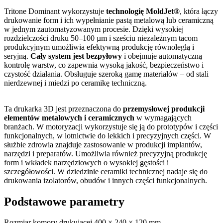
Tritone Dominant wykorzystuje
technologię MoldJet®
, która łączy
drukowanie form i ich wypełnianie pastą metalową lub ceramiczną
w jednym zautomatyzowanym procesie. Dzięki wysokiej
rozdzielczości druku 50–100 µm i sześciu niezależnym tacom
produkcyjnym umożliwia efektywną produkcję równoległą i
seryjną.
Cały system jest bezpyłowy
i obejmuje automatyczną
kontrolę warstw, co zapewnia wysoką jakość, bezpieczeństwo i
czystość działania. Obsługuje szeroką gamę materiałów – od stali
nierdzewnej i miedzi po ceramikę techniczną.
Ta drukarka 3D jest przeznaczona do
przemysłowej produkcji
elementów metalowych i ceramicznych
w wymagających
branżach. W motoryzacji wykorzystuje się ją do prototypów i części
funkcjonalnych, w lotnictwie do lekkich i precyzyjnych części. W
służbie zdrowia znajduje zastosowanie w produkcji implantów,
narzędzi i preparatów. Umożliwia również precyzyjną produkcję
form i wkładek narzędziowych o wysokiej gęstości i
szczegółowości. W dziedzinie ceramiki technicznej nadaje się do
drukowania izolatorów, obudów i innych części funkcjonalnych.
Podstawowe
parametry
Rozmiar komory drukującej
400 × 240 × 120 mm