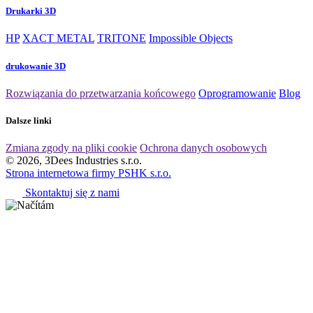
Drukarki 3D
HP
XACT METAL
TRITONE
Impossible Objects
drukowanie 3D
Rozwiązania do przetwarzania końcowego
Oprogramowanie
Blog
Dalsze linki
Zmiana zgody na pliki cookie
Ochrona danych osobowych
© 2026, 3Dees Industries s.r.o.
Strona internetowa firmy PSHK s.r.o.
Skontaktuj się z nami