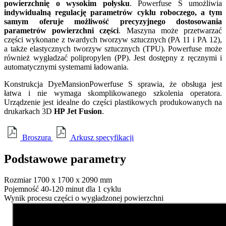
powierzchnię o wysokim połysku
. Powerfuse S umożliwia
indywidualną regulację parametrów cyklu roboczego, a tym
samym oferuje możliwość precyzyjnego dostosowania
parametrów powierzchni części
. Maszyna może przetwarzać
części wykonane z twardych tworzyw sztucznych (PA 11 i PA 12),
a także elastycznych tworzyw sztucznych (TPU). Powerfuse może
również wygładzać polipropylen (PP). Jest dostępny z ręcznymi i
automatycznymi systemami ładowania.
Konstrukcja DyeMansionPowerfuse S sprawia, że obsługa jest
łatwa i nie wymaga skomplikowanego szkolenia operatora.
Urządzenie jest idealne do części plastikowych produkowanych na
drukarkach 3D
HP Jet Fusion
.
Broszura
Arkusz specyfikacji
Podstawowe
parametry
Rozmiar
1700 x 1700 x 2090 mm
Pojemność
40-120 minut dla 1 cyklu
Wynik procesu
części o wygładzonej powierzchni