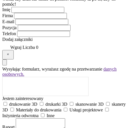
pomóc!
Imię
Firma
E-mail
Pozycja
Telefon
Dodaj załączniki
Wgraj
Liczba
0
Wysyłając formularz, wyrażasz zgodę na przetwarzanie
danych
osobowych.
Jestem zainteresowany
drukowanie 3D
drukarki 3D
skanowanie 3D
skanery
3D
Materiały do drukowania
Usługi projektowe
Inżynieria odwrotna
Inne
Raport