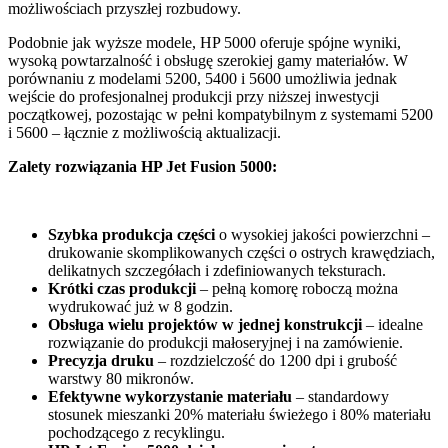
możliwościach przyszłej rozbudowy.
Podobnie jak wyższe modele, HP 5000 oferuje spójne wyniki,
wysoką powtarzalność i obsługę szerokiej gamy materiałów. W
porównaniu z modelami 5200, 5400 i 5600 umożliwia jednak
wejście do profesjonalnej produkcji przy niższej inwestycji
początkowej, pozostając w pełni kompatybilnym z systemami 5200
i 5600 – łącznie z możliwością aktualizacji.
Zalety rozwiązania HP Jet Fusion 5000:
Szybka produkcja części
o wysokiej jakości powierzchni –
drukowanie skomplikowanych części o ostrych krawędziach,
delikatnych szczegółach i zdefiniowanych teksturach.
Krótki czas produkcji
– pełną komorę roboczą można
wydrukować już w 8 godzin.
Obsługa wielu projektów w jednej konstrukcji
– idealne
rozwiązanie do produkcji małoseryjnej i na zamówienie.
Precyzja druku
– rozdzielczość do 1200 dpi i grubość
warstwy 80 mikronów.
Efektywne wykorzystanie materiału
– standardowy
stosunek mieszanki 20% materiału świeżego i 80% materiału
pochodzącego z recyklingu.