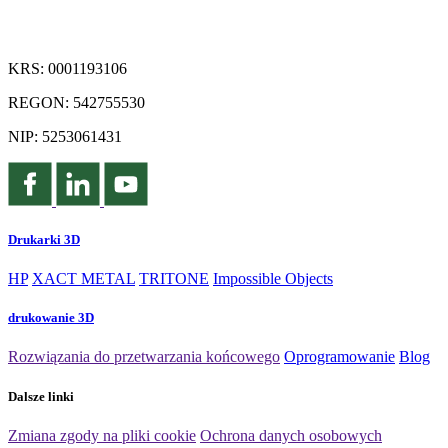
KRS: 0001193106
REGON: 542755530
NIP: 5253061431
Drukarki 3D
HP
XACT METAL
TRITONE
Impossible Objects
drukowanie 3D
Rozwiązania do przetwarzania końcowego
Oprogramowanie
Blog
Dalsze linki
Zmiana zgody na pliki cookie
Ochrona danych osobowych