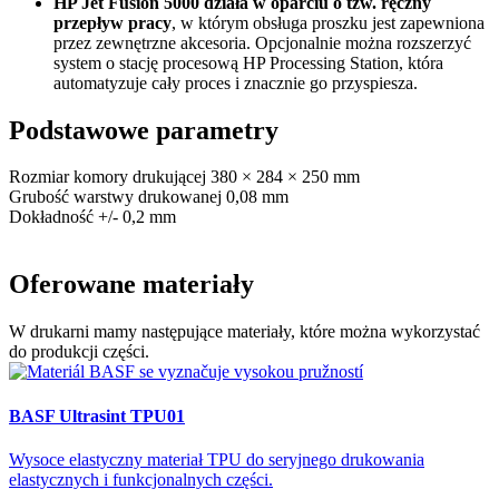
HP Jet Fusion 5000 działa w oparciu o tzw. ręczny
przepływ pracy
, w którym obsługa proszku jest zapewniona
przez zewnętrzne akcesoria. Opcjonalnie można rozszerzyć
system o stację procesową HP Processing Station, która
automatyzuje cały proces i znacznie go przyspiesza.
Podstawowe
parametry
Rozmiar komory drukującej
380 × 284 × 250 mm
Grubość warstwy drukowanej
0,08 mm
Dokładność
+/- 0,2 mm
Oferowane
materiały
W drukarni mamy następujące materiały, które można wykorzystać
do produkcji części.
BASF Ultrasint TPU01
Wysoce elastyczny materiał TPU do seryjnego drukowania
elastycznych i funkcjonalnych części.