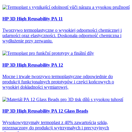
HP 3D High Reusability PA 11
Tworzywo termoplastyczne o wysokiej odporności chemicznej i
udarności oraz elastyczności. Doskonała odporność chemiczna i
wydłużenie przy zerwaniu.
HP 3D High Reusability PA 12
Mocne i trwałe tworzywo termoplastyczne odpowiednie do
produkcji funkcjonalnych prototypów i części końcowych o
wysokiej dokładności wymiarowej.
HP 3D High Reusability PA 12 Glass Beads
Wysokowytrzymały termoplast z 40% zawartością szkła,
przeznaczony do produkcji wytrzymałych i precyzyjnych